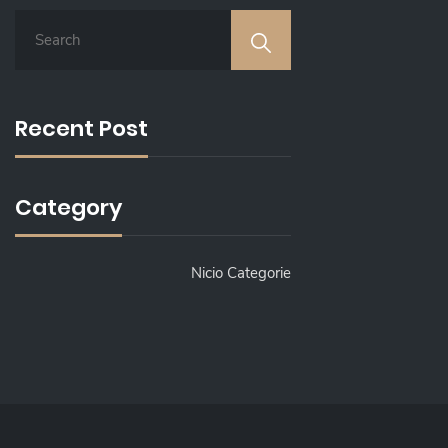
S
E
A
R
C
Recent Post
H
F
O
R
Category
:
Nicio Categorie