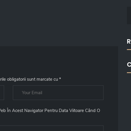
S
E
A
R
C
R
H
F
O
R
C
:
ile obligatorii sunt marcate cu
*
Web În Acest Navigator Pentru Data Viitoare Când O